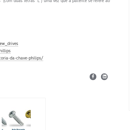
ps” (com duas letras “L”) uma vez que a patente se refere ao
rew_drives
illips
oria-da-chave-philips/