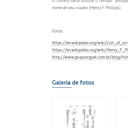
O correto seria utilizar o termpo “philli
nome de seu criador (Henry F. Phillips).
Fonte:
https://en.wikipedia.org/wiki/List_of_sc
https://en.wikipedia.org/wiki/Henry_F._Ph
http://www.grupoorguel.com.br/blog/hist
Galeria de fotos