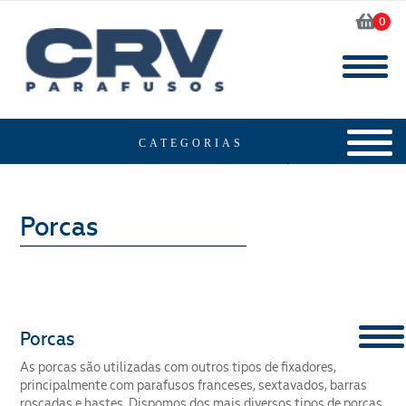
0
Home
Produtos
Porcas
Porcas
As porcas são utilizadas com outros tipos de fixadores,
CONTENT
principalmente com parafusos franceses, sextavados, barras
roscadas e hastes. Dispomos dos mais diversos tipos de porcas