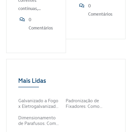
correntes
0
contínuas,...
Comentários
0
Comentários
Mais Lidas
Galvanizado a Fogo
Padronização de
x Eletrogalvanizado
Fixadores: Como
x Zincado: Qual
Reduzir SKUs e
Revestimento
Custos de Estoque
Dimensionamento
Escolher para Cada
de Parafusos: Como
Ambiente
Calcular Passo,