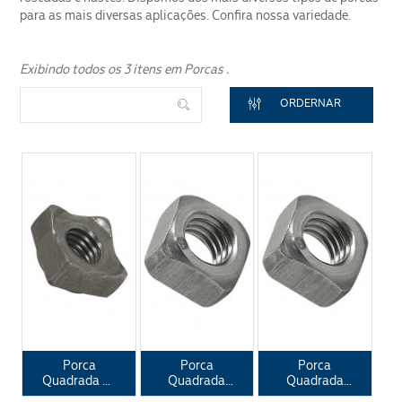
Segmento
para as mais diversas aplicações. Confira nossa variedade.
Exibindo todos os 3 itens em Porcas .
ORDERNAR
ENVIAR
Porca
Porca
Porca
Quadrada de
Quadrada
Quadrada
Solda DIN
Leve
Pesada