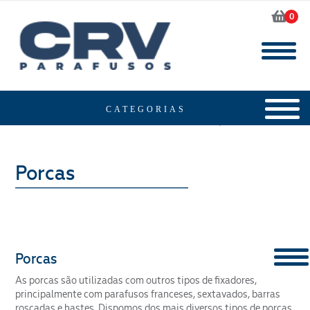
0
Home
Produtos
Porcas
Porcas
As porcas são utilizadas com outros tipos de fixadores,
CONTENT
principalmente com parafusos franceses, sextavados, barras
roscadas e hastes. Dispomos dos mais diversos tipos de porcas