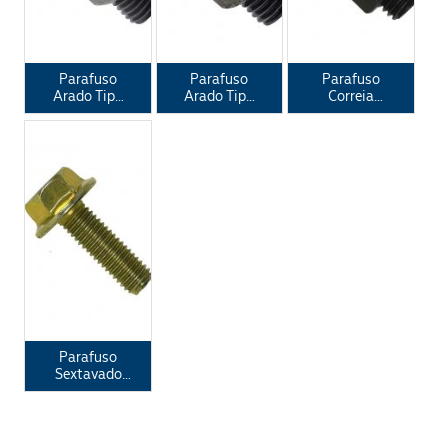
Parafuso
Parafuso
Parafuso
Arado Tipo
Arado Tipo
Correia
A3 Com
B1 Com
Elevadora
Porca
Porca
Com Porca
Sextavada
Sextavada
Sextavada
ANSI B 18.9
ANSI B 18.9
Parafuso
Sextavado
Flangeado
Cônico Para
Silo Sem
Arruela de