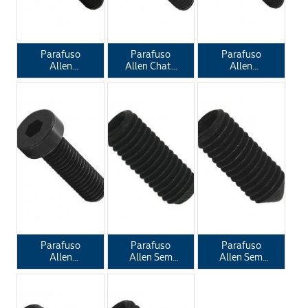
Parafuso
Parafuso
Parafuso
Allen
Allen Chata
Allen
Abaulada
ANSI B 18.3 -
Cilíndrica
ANSI B 18.3 -
DIN 7991
ANSI B 18.3 -
ISO 7380
DIN 912
Parafuso
Parafuso
Parafuso
Allen
Allen Sem
Allen Sem
Cilíndrica
Cabeça
Cabeça
Baixa DIN
Ponta
Ponta
7984
Côncava
Cônica DIN
Recartilhada
914