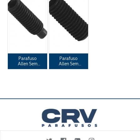
ANSI B 18.3 -
DIN 916
Parafuso
Parafuso
Allen Sem
Allen Sem
Cabeça
Cabeça
Ponta Half
Ponta Plana
Dog DIN 915
DIN 913