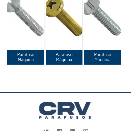
Parafuso
Parafuso
Parafuso
Máquina
Máquina
Máquina
Oval para
Panela Fenda
Redonda
Espelho de
Phillips DIN
Fenda
Luz
7985
Simples ANSI
B 18.6.3