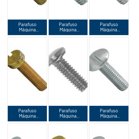
Parafuso
Parafuso
Parafuso
Máquina
Máquina
Máquina
Chata Fenda
Chata Fenda
Chata para
Phillips DIN
Simples ANSI
Caixa de Luz
965
B 18.6.3 - DIN
963
Parafuso
Parafuso
Parafuso
Máquina
Máquina
Máquina
Cilíndrica
Lentilha com
Lentilha
Fenda
Trava para
Fenda
Simples DIN
Eletrocalha
Simples ANSI
84
B 18.6.3