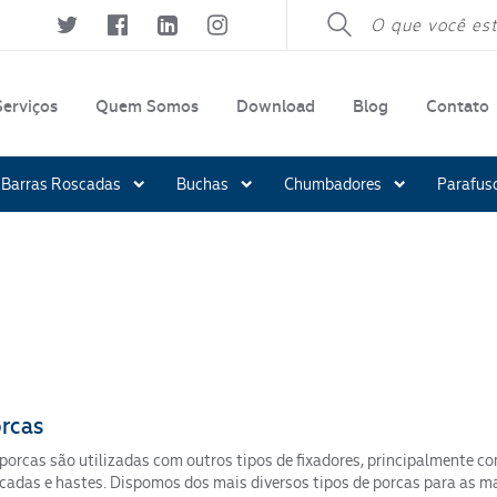
Serviços
Quem Somos
Download
Blog
Contato
Fale 
Barras Roscadas
Buchas
Chumbadores
Parafus
LGPD e
lha
etros
S
o Atarraxante
boleta
puxo
Material:
rutural
XS
ncês
telo
Aço Carbono GR.2
ssão
queta E Cone
ha Construção Civil
ra
Aço Carbono 8.8
M
quina
adrada
I
xtavado
rcas
Segmento
porcas são utilizadas com outros tipos de fixadores, principalmente c
cadas e hastes. Dispomos dos mais diversos tipos de porcas para as ma