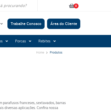
0
Trabalhe Conosco
Área do Cliente
Conosco
os
Porcas
Rebites
 políticas
Home
Produtos
Acabamento:
Polido
Zincado Branco
Bicromatizado
Oxidado Preto
Galvanizado A Fogo
Organometálico
om parafusos franceses, sextavados, barras
is diversas aplicações. Confira nossa