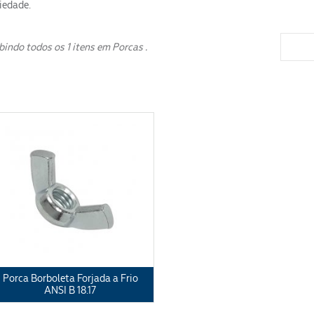
iedade.
bindo todos os 1 itens em Porcas .
ENVIAR
Porca Borboleta Forjada a Frio
ANSI B 18.17