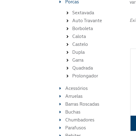
Porcas
var
Sextavada
Auto Travante
Exi
Borboleta
Calota
Castelo
Dupla
Garra
Quadrada
Prolongador
Acessórios
Arruelas
Barras Roscadas
Buchas
Chumbadores
Parafusos
Rebites