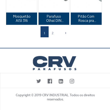
Mosquetão
Parafuso
Pitão Com
AISI 316
Olhal DIN
Rosca pra
580
Bucha e
Madeira
›
1
2
Copyright © 2019 CRV INDUSTRIAL. Todos os direitos
reservados.