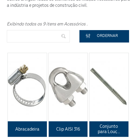
a indústria e projetos de construção civil.
Exibindo todos os 9 itens em Acessórios .
Segmento
ORDERNAR
ENVIAR
Conjunto
Abraçadeira
Clip AISI 316
para Louça
Sanitária