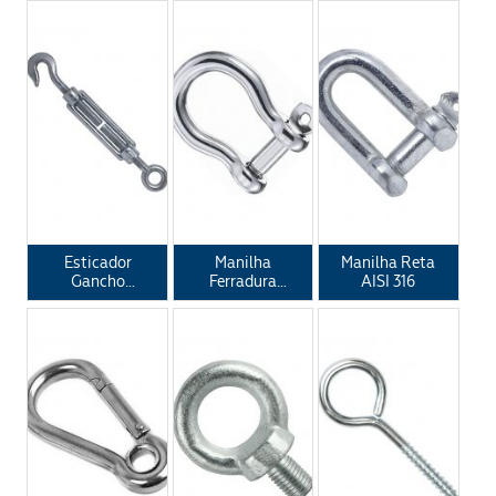
Esticador
Manilha
Manilha Reta
Gancho
Ferradura
AISI 316
Olhal AISI
AISI 316
316