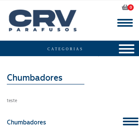
0
Home
Produtos
Chumbadores
teste
Chumbadores
CONTENT
Segmento