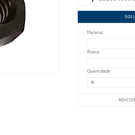
Segmento
Material
SOLI
Norma
Material
Acabamento
Rosca
ENVIAR
Quantidade
ADICIO