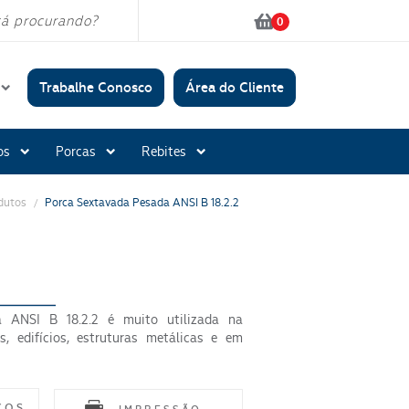
0
Trabalhe Conosco
Área do Cliente
Conosco
os
Porcas
Rebites
 políticas
dutos
Porca Sextavada Pesada ANSI B 18.2.2
/
Acabamento:
Polido
Zincado Branco
Bicromatizado
 ANSI B 18.2.2 é muito utilizada na
Oxidado Preto
s, edifícios, estruturas metálicas e em
Galvanizado A Fogo
Organometálico
COS