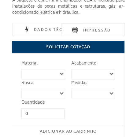
A Jaqueta e Cone Para Chumbador CBA é indicado para
instalações de peças metálicas e estruturas, gás, ar-
condicionado, elétrica e hidráulica.
DADOS TÉCNICOS
IMPRESSÃO
Material
SOLICITAR COTAÇÃO
Norma
Material
Acabamento
Acabamento
Rosca
Medidas
Quantidade
ADICIONAR AO CARRINHO